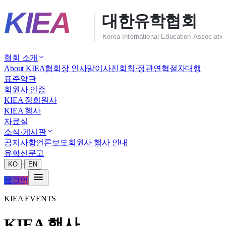
협회 소개
About KIEA
협회장 인사말
이사진
회칙·정관
연혁
절차대행
표준약관
회원사 인증
KIEA 정회원사
KIEA 행사
자료실
소식·게시판
공지사항
언론보도
회원사 행사 안내
유학신문고
·
KO
EN
로그인
KIEA EVENTS
KIEA 행사