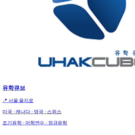
유학큐브
📍
서울 을지로
미국 · 캐나다 · 영국 · 스위스
조기유학 · 어학연수 · 정규유학